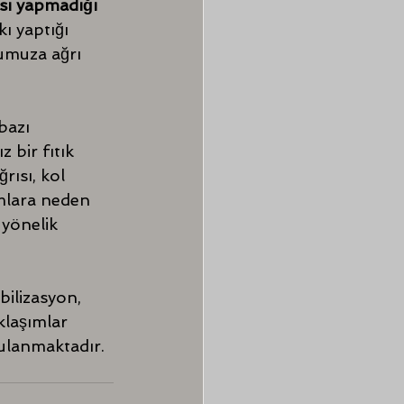
sı yapmadığı 
kı yaptığı 
umuza ağrı 
bazı 
bir fıtık 
rısı, kol 
mlara neden 
yönelik 
bilizasyon, 
klaşımlar 
gulanmaktadır.