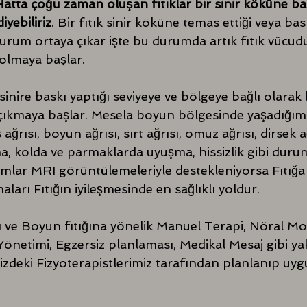
atta çoğu zaman oluşan fıtıklar bir sinir köküne ba
yebiliriz
. Bir fıtık sinir köküne temas ettiği veya bas
durum ortaya çıkar işte bu durumda artık fıtık vücud
olmaya başlar. 
sinire baskı yaptığı seviyeye ve bölgeye bağlı olarak 
ıkmaya başlar. Mesela boyun bölgesinde yaşadığımız 
ağrısı, boyun ağrısı, sırt ağrısı, omuz ağrısı, dirsek ağ
ma, kolda ve parmaklarda uyuşma, hissizlik gibi duru
omlar MRI görüntülemeleriyle destekleniyorsa Fıtığa 
ları Fıtığın iyileşmesinde en sağlıklı yoldur.
ğı ve Boyun fıtığına yönelik Manuel Terapi, Nöral Mo
ı Yönetimi, Egzersiz planlaması, Medikal Mesaj gibi ya
izdeki Fizyoterapistlerimiz tarafından planlanıp uy