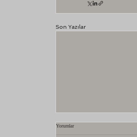
Son Yazılar
Geçmişten Günümüze
Yorumlar
Fizyoterapi