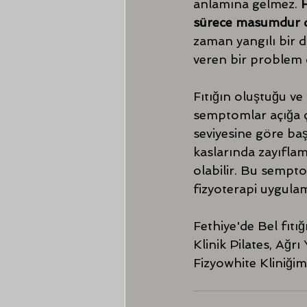
anlamına gelmez. 
H
sürece masumdur di
zaman yangılı bir 
veren bir problem 
Fıtığın oluştuğu ve 
semptomlar açığa ç
seviyesine göre baş 
kaslarında zayıfla
olabilir. Bu sempt
fizyoterapi uygulama
Fethiye'de Bel fıtı
Klinik Pilates, Ağr
Fizyowhite Kliniğim