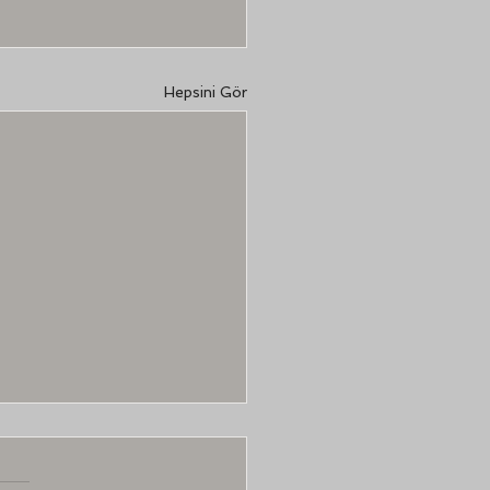
Hepsini Gör
Üzerine
mak için gözden yaş mı