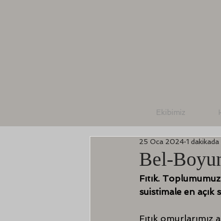
Ekibimiz
25 Oca 2024
1 dakikada
Bel-Boyun
Fıtık. Toplumumuzd
suistimale en açık 
Fıtık omurlarımız a