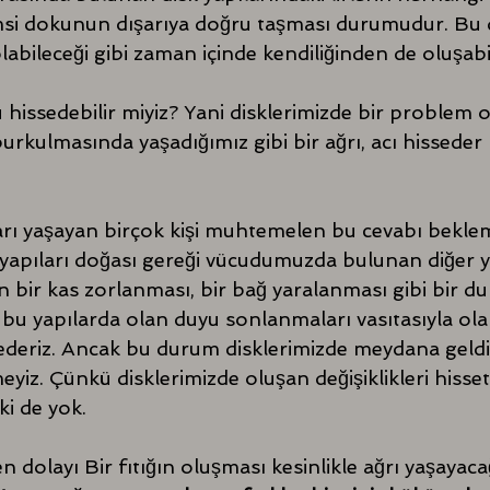
elimsi dokunun dışarıya doğru taşması durumudur. Bu
bileceği gibi zaman içinde kendiliğinden de oluşabil
hissedebilir miyiz? Yani disklerimizde bir problem 
urkulmasında yaşadığımız gibi bir ağrı, acı hisseder 
arı yaşayan birçok kişi muhtemelen bu cevabı beklem
yapıları doğası gereği vücudumuzda bulunan diğer y
in bir kas zorlanması, bir bağ yaralanması gibi bir d
bu yapılarda olan duyu sonlanmaları vasıtasıyla olan
ssederiz. Ancak bu durum disklerimizde meydana geld
iz. Çünkü disklerimizde oluşan değişiklikleri hisse
ki de yok. 
dolayı Bir fıtığın oluşması kesinlikle ağrı yaşayaca