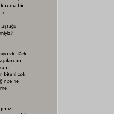
 duruma bir 
ir.
oluştuğu 
miyiz? 
iyordu. Peki 
apılardan 
urum 
 biteni çok 
iğinde ne 
tme 
ğımız 