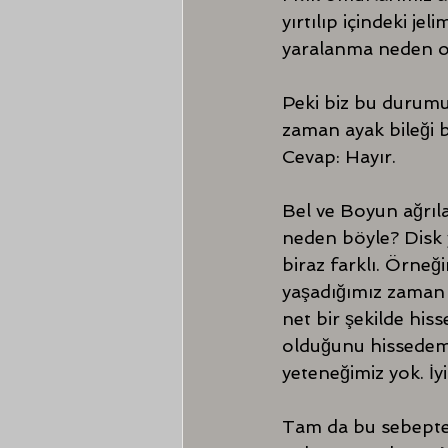
yırtılıp içindeki j
yaralanma neden ola
Peki biz bu durumu 
zaman ayak bileği b
Cevap: Hayır. 
Bel ve Boyun ağrıl
neden böyle? Disk 
biraz farklı. Örneğ
yaşadığımız zaman 
net bir şekilde hi
olduğunu hissedemey
yeteneğimiz yok. İyi
Tam da bu sebepten 