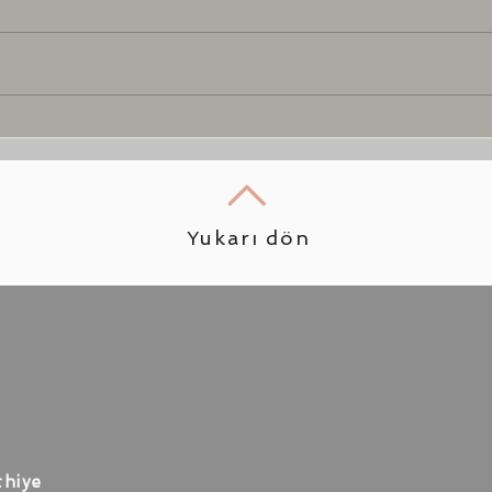
Günümüz dünyasında
akma
Teknolojinin de gelişmesiyle
insa
birlikte her şey çok hızlı bir
demi
şekilde değişiyor. Cebimizdeki
diyor
telefonları artık elimizden...
Yukarı dön
thiye