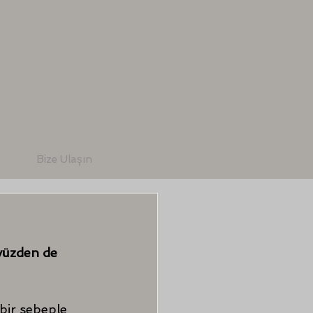
Bize Ulaşın
yüzden de 
bir sebeple 