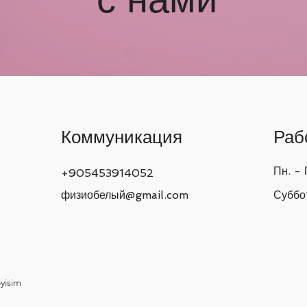
Коммуникация
Раб
Пн. - 
+905453914052
физиобелый@gmail.com
Суббо
yisim