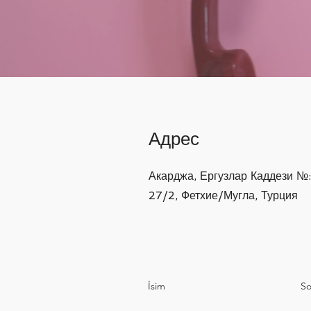
Адрес
Акарджа, Ергузлар Каддези №:
27/2, Фетхие/Мугла, Турция
İsim
So