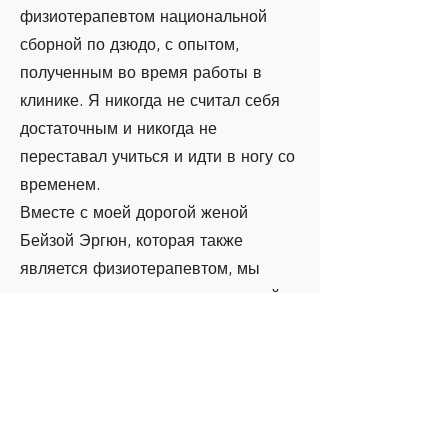
физиотерапевтом национальной
сборной по дзюдо, с опытом,
полученным во время работы в
клинике. Я никогда не считал себя
достаточным и никогда не
переставал учиться и идти в ногу со
временем.
Вместе с моей дорогой женой
Бейзой Эргюн, которая также
является физиотерапевтом, мы
основали нашу клинику, о которой я
мечтаю однажды в будущем после
окончания учебы, под названием
Fizyowhite в Фетхие, которая
очаровывает нас своей
атмосферой. Наша мечта –